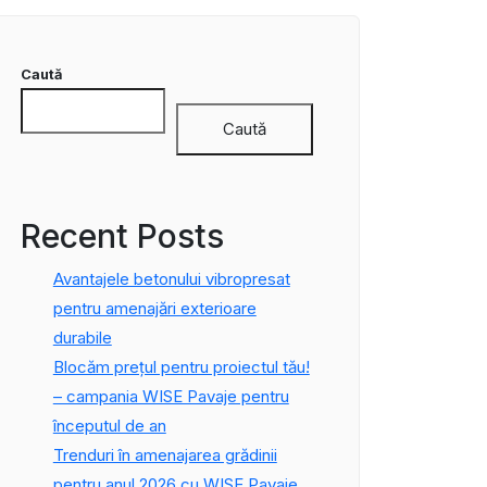
Caută
Caută
Recent Posts
Avantajele betonului vibropresat
pentru amenajări exterioare
durabile
Blocăm prețul pentru proiectul tău!
– campania WISE Pavaje pentru
începutul de an
Trenduri în amenajarea grădinii
pentru anul 2026 cu WISE Pavaje