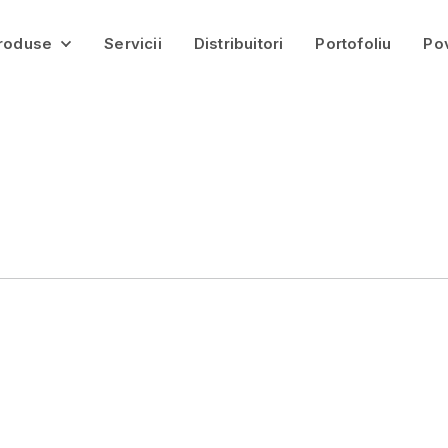
roduse
Servicii
Distribuitori
Portofoliu
Po
Pavaje
Jardiniere Gardena
Bolțari
Borduri
Infrastructură
Balastieră
Catalog