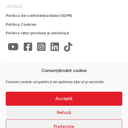
LEGALE
Politica de confidențialitate (GDPR)
Politica Cookies
Politica retur produse și ambalaje
Consimțământ cookie
CONTACTE
Folosim cookie-uri pentru a ne optimiza site-ul și serviciile.
Trimite email
office@wise.ro
Oficiul central
Acceptă
0250 772 747
Refuză
Preferințe