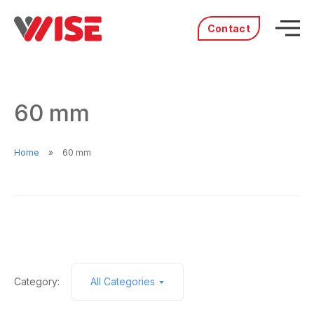
Contact
Acasă
Produse
60 mm
Servicii
Distribuitori
Portofoliu
Home
60 mm
Povestea noastră
Cariere
Category:
All Categories