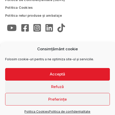
Politica Cookies
Politica retur produse și ambalaje
Consimțământ cookie
CONTACTE
Folosim cookie-uri pentru a ne optimiza site-ul și serviciile.
Trimite email
office@wise.ro
Oficiul central
Acceptă
0250 772 747
Refuză
Preferințe
S.C. WISE S.R.L. © 2021. Toate drepturile rezervate.
Proiectat și dezvoltat de
Politica Cookies
Politica de confidențialitate