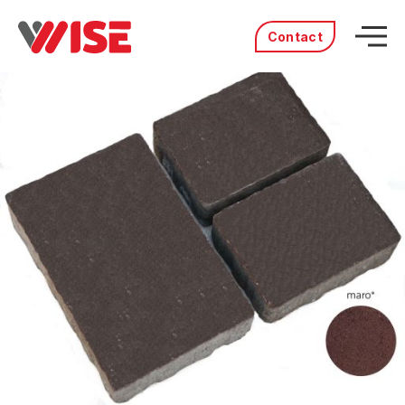
Contact
Acasă
Produse
Servicii
Distribuitori
Portofoliu
Povestea noastră
Cariere