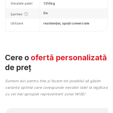
Neamţ
Greutate palet
1310kg
Olt
Da
Șanfren
Prahova
Sălaj
Utilizare
rezidențial, spații comerciale
Satu Mare
Sibiu
Suceava
Teleorman
Timiş
Cere o
ofertă personalizată
Tulcea
de preț
Vâlcea
Vaslui
Vrancea
Suntem aici pentru tine și facem tot posibilul să găsim
varianta optimă care corespunde nevoilor tale! Ia legătura
cu cel mai apropiat reprezentant zonal WISE!