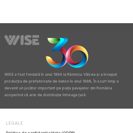
WISE a fost fondată în anul 1994 la Râmnicu Vâlcea și a început
producția de prefabricate de beton în anul 1998, În scurt timp a
devenit un jucător important pe piața pavajelor din România
acoperind că arie de distribuție întreaga țară.
LEGALE
Politica de confidențialitate (GDPR)