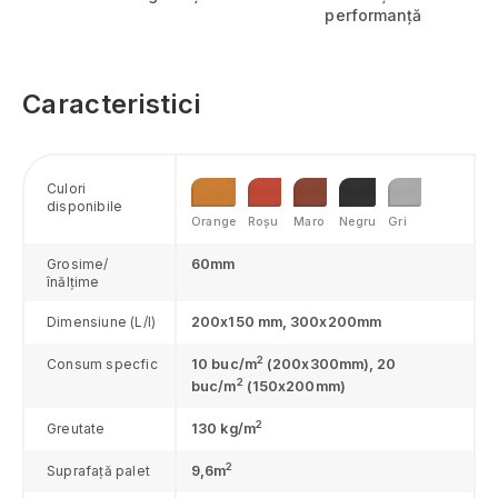
performanță
Caraş-Severin
Cluj
Constanţa
Caracteristici
Covasna
Dâmboviţa
Dolj
Culori
Galaţi
disponibile
Giurgiu
Orange
Roșu
Maro
Negru
Gri
Gorj
Grosime/
60mm
Harghita
înălțime
Hunedoara
Dimensiune (L/l)
200x150 mm, 300x200mm
Ialomiţa
Iaşi
2
Consum specfic
10 buc/m
(200x300mm), 20
2
buc/m
(150x200mm)
Ilfov
Maramureş
2
Greutate
130 kg/m
Mehedinţi
2
Suprafață palet
9,6m
Mureş