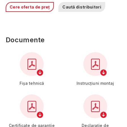
Cere oferta de preț
Caută distribuitori
Documente
Alba
Arad
Argeş
Bacău
Bihor
Bistriţa-Năsăud
Fișa tehnică
Instrucțiuni montaj
Botoşani
Brăila
Braşov
Bucureşti
Buzău
Călăraşi
Certificate de garanție
Declarație de