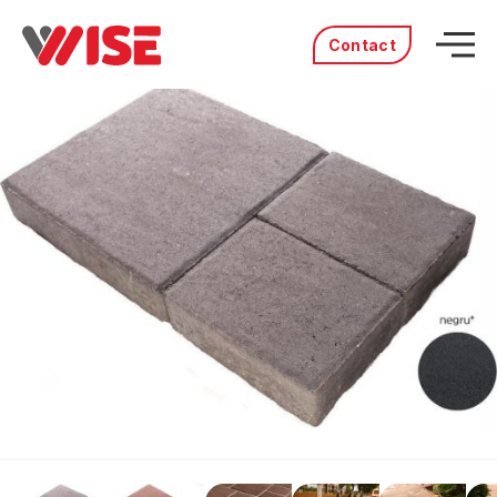
Contact
Acasă
Produse
Servicii
Distribuitori
Portofoliu
Povestea noastră
Cariere