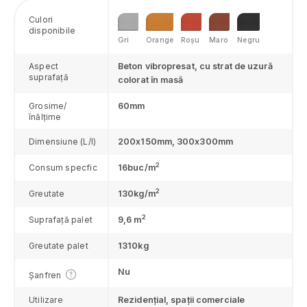
Constanţa
Culori
Covasna
disponibile
Gri
Orange
Roșu
Maro
Negru
Dâmboviţa
Dolj
Aspect
Beton vibropresat, cu strat de uzură
suprafață
colorat în masă
Galaţi
Giurgiu
Grosime/
60mm
Gorj
înălțime
Harghita
Dimensiune (L/l)
200x150mm, 300x300mm
Hunedoara
2
Consum specfic
16buc/m
Ialomiţa
Iaşi
2
Greutate
130kg/m
Ilfov
2
Suprafață palet
9,6 m
Maramureş
Mehedinţi
Greutate palet
1310kg
Mureş
Nu
Șanfren
Neamţ
Olt
Utilizare
Rezidențial, spații comerciale