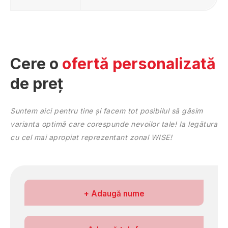
Prahova
Sălaj
Satu Mare
Sibiu
Suceava
Cere o
ofertă personalizată
Teleorman
de preț
Timiş
Tulcea
Vâlcea
Suntem aici pentru tine și facem tot posibilul să găsim
Vaslui
varianta optimă care corespunde nevoilor tale! Ia legătura
Vrancea
cu cel mai apropiat reprezentant zonal WISE!
Numele meu
+ Adaugă nume