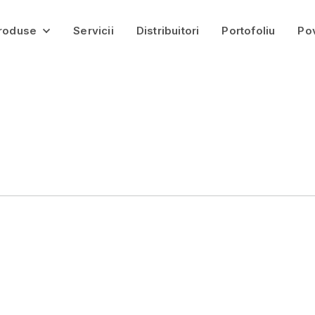
roduse
Servicii
Distribuitori
Portofoliu
Po
Pavaje
Jardiniere Gardena
Bolțari
Borduri
Infrastructură
Balastieră
Catalog