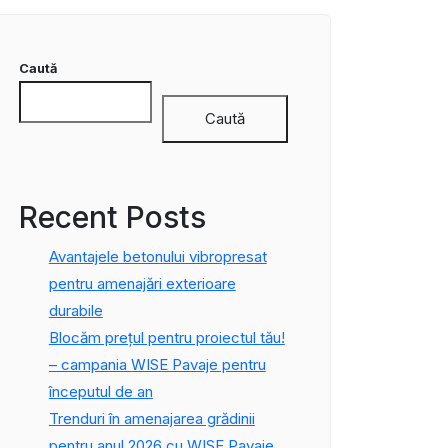
Caută
Caută
Recent Posts
Avantajele betonului vibropresat
pentru amenajări exterioare
durabile
Blocăm prețul pentru proiectul tău!
– campania WISE Pavaje pentru
începutul de an
Trenduri în amenajarea grădinii
pentru anul 2026 cu WISE Pavaje