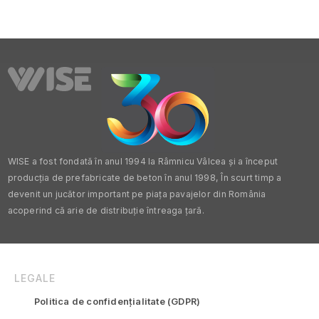
WISE a fost fondată în anul 1994 la Râmnicu Vâlcea și a început
producția de prefabricate de beton în anul 1998, În scurt timp a
devenit un jucător important pe piața pavajelor din România
acoperind că arie de distribuție întreaga țară.
LEGALE
Politica de confidențialitate (GDPR)