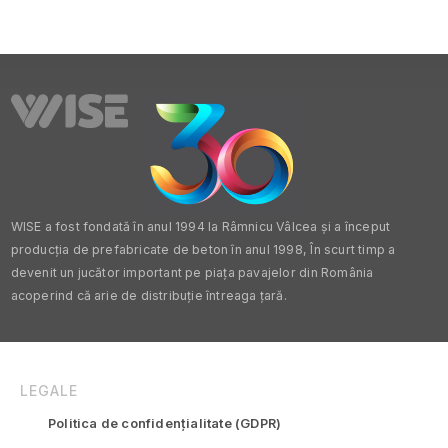
WISE a fost fondată în anul 1994 la Râmnicu Vâlcea și a început
producția de prefabricate de beton în anul 1998, În scurt timp a
devenit un jucător important pe piața pavajelor din România
acoperind că arie de distribuție întreaga țară.
LEGALE
Politica de confidențialitate (GDPR)