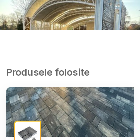
Produsele folosite
Alba
Arad
Argeş