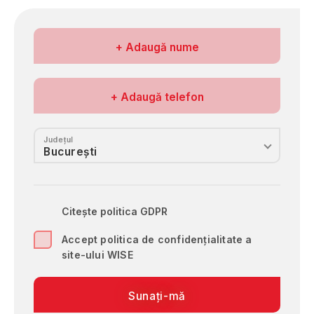
Gorj
Harghita
Numele meu
Hunedoara
+ Adaugă nume
Ialomiţa
Iaşi
Nr. de telefon
+ Adaugă telefon
Ilfov
Maramureş
Mehedinţi
Județul
Mureş
Neamţ
Olt
Prahova
Citește politica GDPR
Sălaj
Accept politica de confidențialitate a
Satu Mare
site-ului WISE
Sibiu
Suceava
Sunați-mă
Teleorman