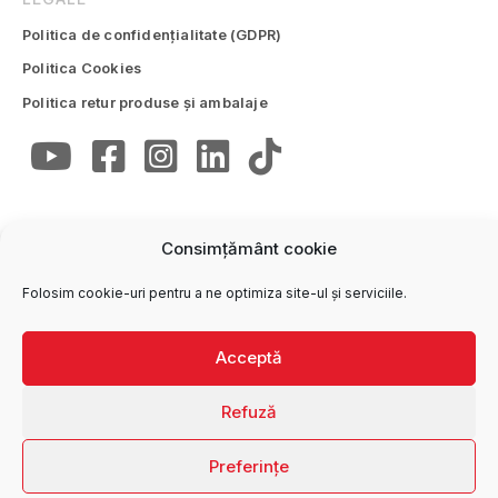
Politica de confidențialitate (GDPR)
Politica Cookies
Politica retur produse și ambalaje
Consimțământ cookie
CONTACTE
Folosim cookie-uri pentru a ne optimiza site-ul și serviciile.
Trimite email
office@wise.ro
Oficiul central
Acceptă
0250 772 747
Refuză
Preferințe
S.C. WISE S.R.L. © 2021. Toate drepturile rezervate.