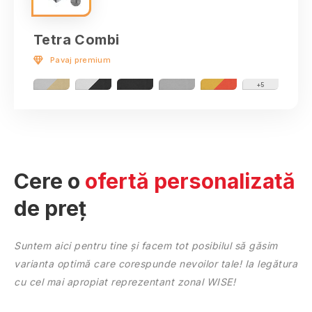
Bacău
Bihor
Tetra Combi
Bistriţa-Năsăud
Pavaj premium
Botoşani
Brăila
+5
Braşov
Bucureşti
Buzău
Călăraşi
Cere o
ofertă personalizată
Caraş-Severin
Cluj
de preț
Constanţa
Covasna
Suntem aici pentru tine și facem tot posibilul să găsim
Dâmboviţa
varianta optimă care corespunde nevoilor tale! Ia legătura
Dolj
cu cel mai apropiat reprezentant zonal WISE!
Galaţi
Giurgiu