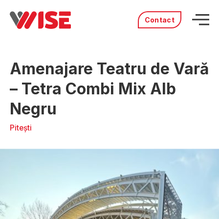
Contact
Acasă
Amenajare Teatru de Vară
Produse
Servicii
– Tetra Combi Mix Alb
Distribuitori
Negru
Portofoliu
Povestea noastră
Pitești
Cariere