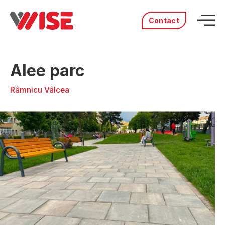
Contact
Acasă
Alee parc
Produse
Servicii
Râmnicu Vâlcea
Distribuitori
Portofoliu
Povestea noastră
Cariere