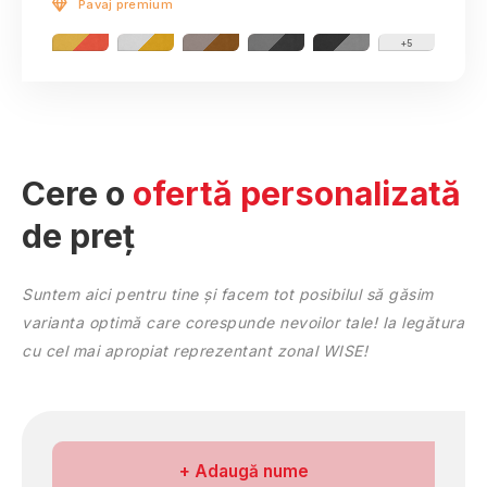
Pavaj premium
Bihor
Bistriţa-Năsăud
+5
Botoşani
Brăila
Braşov
Bucureşti
Buzău
Cere o
ofertă personalizată
Călăraşi
de preț
Caraş-Severin
Cluj
Constanţa
Suntem aici pentru tine și facem tot posibilul să găsim
Covasna
varianta optimă care corespunde nevoilor tale! Ia legătura
Dâmboviţa
cu cel mai apropiat reprezentant zonal WISE!
Dolj
Galaţi
Giurgiu
Gorj
Numele meu
+ Adaugă nume
Harghita