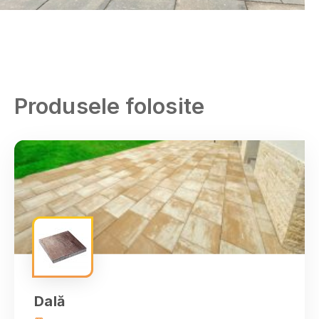
Produsele folosite
Alba
Arad
Argeş
Dală
Bacău