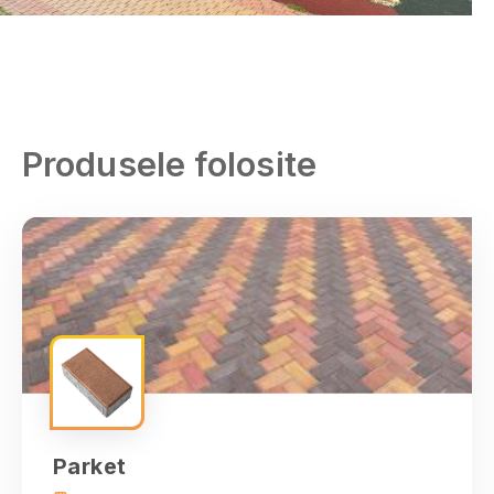
Produsele folosite
Alba
Arad
Argeş
Parket
Bacău