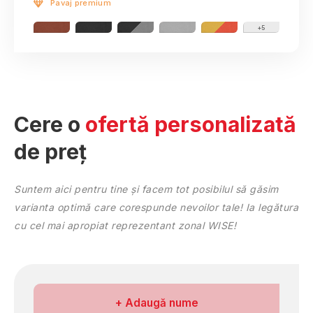
Pavaj premium
Bihor
Bistriţa-Năsăud
+5
Botoşani
Brăila
Braşov
Bucureşti
Buzău
Cere o
ofertă personalizată
Călăraşi
de preț
Caraş-Severin
Cluj
Constanţa
Suntem aici pentru tine și facem tot posibilul să găsim
Covasna
varianta optimă care corespunde nevoilor tale! Ia legătura
Dâmboviţa
cu cel mai apropiat reprezentant zonal WISE!
Dolj
Galaţi
Giurgiu
Gorj
Numele meu
+ Adaugă nume
Harghita