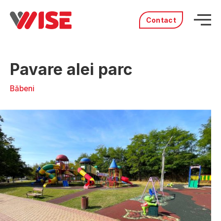
Contact
Acasă
Pavare alei parc
Produse
Servicii
Băbeni
Distribuitori
Portofoliu
Povestea noastră
Cariere