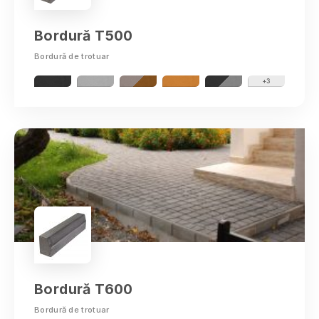
Bordură T500
Bordură de trotuar
+3
Alba
Arad
Argeş
Bacău
Bordură T600
Bihor
Bistriţa-Năsăud
Bordură de trotuar