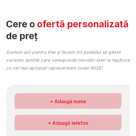
Iaşi
Ilfov
Cere o
ofertă personalizată
Maramureş
Mehedinţi
de preț
Mureş
Neamţ
Suntem aici pentru tine și facem tot posibilul să găsim
Olt
varianta optimă care corespunde nevoilor tale! Ia legătura
Prahova
cu cel mai apropiat reprezentant zonal WISE!
Sălaj
Satu Mare
Sibiu
Suceava
Numele meu
+ Adaugă nume
Teleorman
Timiş
Tulcea
Nr. de telefon
+ Adaugă telefon
Vâlcea
Vaslui