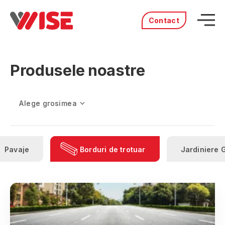
Contact
Acasă
Produsele noastre
Produse
Servicii
Distribuitori
Portofoliu
Povestea noastră
Cariere
Pavaje
Borduri de trotuar
Jardiniere 