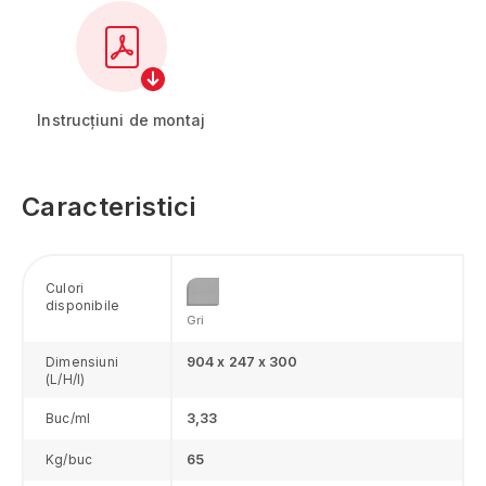
Instrucțiuni de montaj
Alba
Arad
Argeş
Caracteristici
Bacău
Bihor
Bistriţa-Năsăud
Culori
Botoşani
disponibile
Brăila
Gri
Braşov
Dimensiuni
904 x 247 x 300
Bucureşti
(L/H/l)
Buzău
Buc/ml
3,33
Călăraşi
Caraş-Severin
Kg/buc
65
Cluj