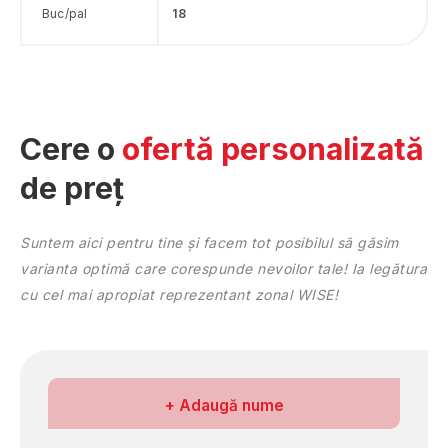
Buc/pal
18
Constanţa
Covasna
Dâmboviţa
Dolj
Galaţi
Cere o
ofertă personalizată
Giurgiu
de preț
Gorj
Harghita
Hunedoara
Suntem aici pentru tine și facem tot posibilul să găsim
Ialomiţa
varianta optimă care corespunde nevoilor tale! Ia legătura
Iaşi
cu cel mai apropiat reprezentant zonal WISE!
Ilfov
Maramureş
Mehedinţi
Mureş
Numele meu
+ Adaugă nume
Neamţ
Olt