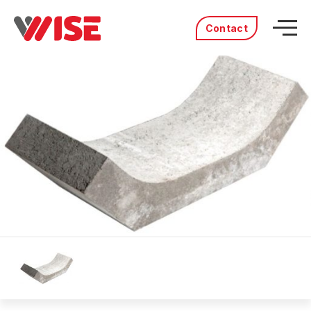
Contact
Acasă
Produse
Servicii
Distribuitori
Portofoliu
Povestea noastră
Cariere