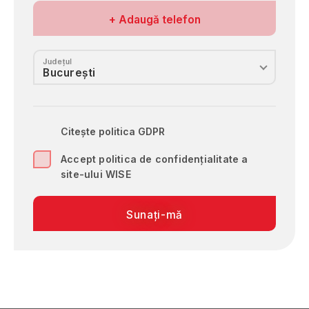
Prahova
Nr. de telefon
+ Adaugă telefon
Sălaj
Satu Mare
Județul
Sibiu
Suceava
Teleorman
Timiş
Citește politica GDPR
Tulcea
Vâlcea
Accept politica de confidențialitate a
site-ului WISE
Vaslui
Vrancea
Sunați-mă