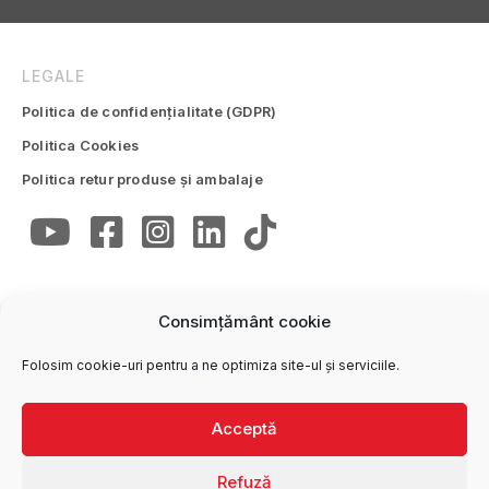
LEGALE
Politica de confidențialitate (GDPR)
Politica Cookies
Politica retur produse și ambalaje
Consimțământ cookie
CONTACTE
Folosim cookie-uri pentru a ne optimiza site-ul și serviciile.
Trimite email
office@wise.ro
Oficiul central
Acceptă
0250 772 747
Refuză