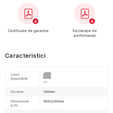
Arad
Argeş
Bacău
Bihor
Bistriţa-Năsăud
Certificate de garanție
Declarație de
Botoşani
performanță
Brăila
Braşov
Bucureşti
Caracteristici
Buzău
Călăraşi
Caraş-Severin
Culori
disponibile
Cluj
Gri
Constanţa
Grosime
150mm
Covasna
Dâmboviţa
Dimensiune
500x250mm
(L/h)
Dolj
Galaţi