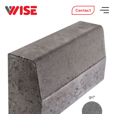
Contact
Acasă
Produse
Servicii
Distribuitori
Portofoliu
Povestea noastră
Cariere