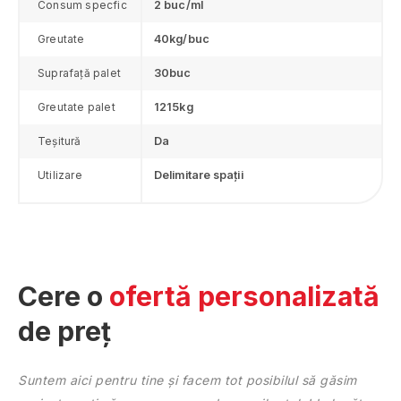
Consum specfic
2 buc/ml
Giurgiu
Greutate
40kg/buc
Gorj
Harghita
Suprafață palet
30buc
Hunedoara
Greutate palet
1215kg
Ialomiţa
Iaşi
Teșitură
Da
Ilfov
Utilizare
Delimitare spații
Maramureş
Mehedinţi
Mureş
Neamţ
Olt
Cere o
ofertă personalizată
Prahova
de preț
Sălaj
Satu Mare
Sibiu
Suntem aici pentru tine și facem tot posibilul să găsim
Suceava