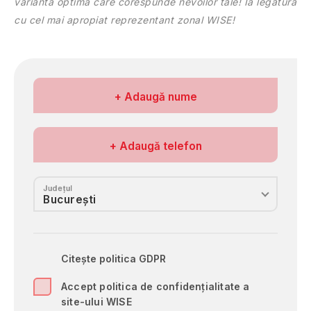
varianta optimă care corespunde nevoilor tale! Ia legătura
Teleorman
cu cel mai apropiat reprezentant zonal WISE!
Timiş
Tulcea
Vâlcea
Vaslui
Numele meu
+ Adaugă nume
Vrancea
Nr. de telefon
+ Adaugă telefon
Județul
Citește politica GDPR
Accept politica de confidențialitate a
site-ului WISE