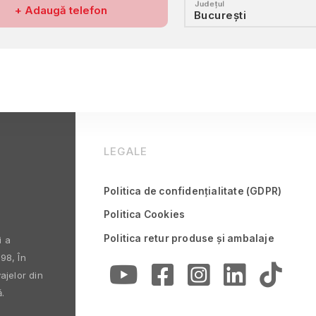
Județul
 telefon
+ Adaugă telefon
Accept pol
LEGALE
Politica de confidențialitate (GDPR)
Politica Cookies
Politica retur produse și ambalaje
i a
98, În
ajelor din
.