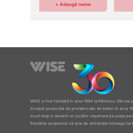
Numele meu
Nr. de
+ Adaugă nume
WISE a fost fondată în anul 1994 la Râmnicu Vâlcea ș
început producția de prefabricate de beton în anul 19
scurt timp a devenit un jucător important pe piața pav
România acoperind că arie de distribuție întreaga țară