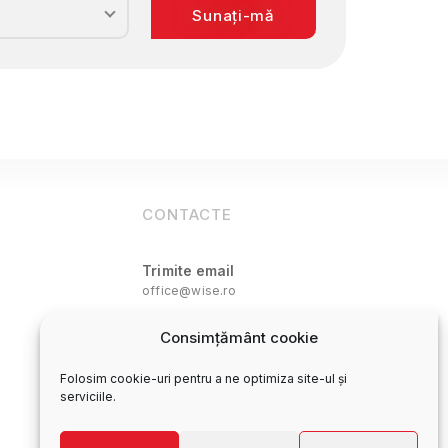
Sunați-mă
itica de confidențialitate a site-ului WISE
CONTACTE
Trimite email
office@wise.ro
Oficiul central
Consimțământ cookie
0250 772 747
Folosim cookie-uri pentru a ne optimiza site-ul și
serviciile.