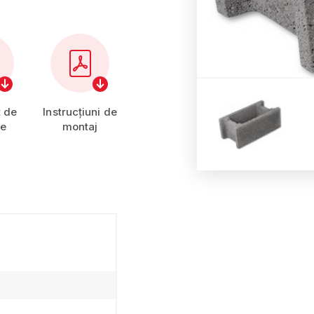
t de
Instrucțiuni de
ie
montaj