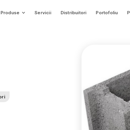
Produse
Servicii
Distribuitori
Portofoliu
P
Pavaje
Jardiniere Gardena
Bolțari
Borduri
Infrastructură
Balastieră
Catalog
ori