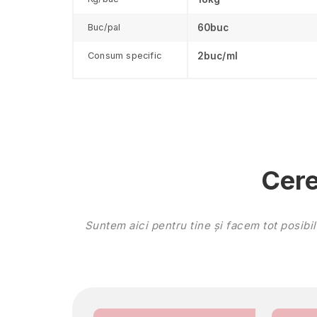
Buc/pal
60buc
Consum specific
2buc/ml
Cer
Suntem aici pentru tine și facem tot posibi