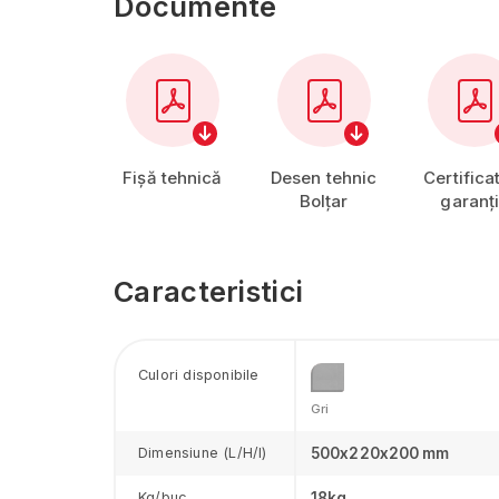
Documente
Fișă tehnică
Desen tehnic
Certifica
Bolțar
garanț
Caracteristici
Culori disponibile
Gri
Dimensiune (L/H/I)
500x220x200 mm
Kg/buc
18kg