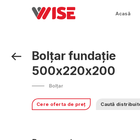
Acasă
Bolțar fundație
500x220x200
Bolțar
Cere oferta de preț
Caută distribuit