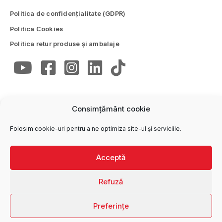
Politica de confidențialitate (GDPR)
Politica Cookies
Politica retur produse și ambalaje
Consimțământ cookie
CONTACTE
Folosim cookie-uri pentru a ne optimiza site-ul și serviciile.
Trimite email
office@wise.ro
Oficiul central
Acceptă
0250 772 747
Refuză
Preferințe
S.C. WISE S.R.L. © 2021. Toate drepturile rezervate.