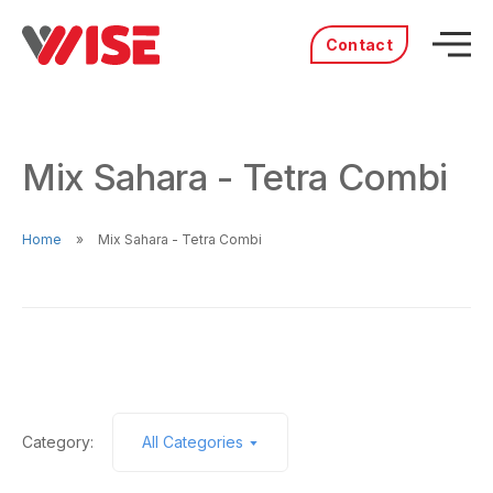
Contact
Acasă
Produse
Mix Sahara - Tetra Combi
Servicii
Distribuitori
Portofoliu
Home
Mix Sahara - Tetra Combi
Povestea noastră
Cariere
Category:
All Categories