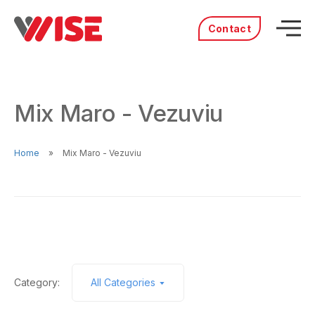
Contact
Acasă
Produse
Mix Maro - Vezuviu
Servicii
Distribuitori
Portofoliu
Home
Mix Maro - Vezuviu
Povestea noastră
Cariere
Category:
All Categories