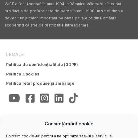
WISE a fost fondată în anul 1994 la Râmnicu Vâlcea și a început
producția de prefabricate de beton în anul 1998, În scurt timp a
devenit un jucător important pe piața pavajelor din România
acoperind că arie de distribuție întreaga țară.
LEGALE
Politica de confidențialitate (GDPR)
Politica Cookies
Politica retur produse și ambalaje
Consimțământ cookie
CONTACTE
Folosim cookie-uri pentru a ne optimiza site-ul și serviciile.
Trimite email