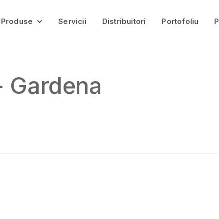
Produse
Servicii
Distribuitori
Portofoliu
P
Pavaje
Jardiniere Gardena
- Gardena
Bolțari
Borduri
Infrastructură
Balastieră
Catalog