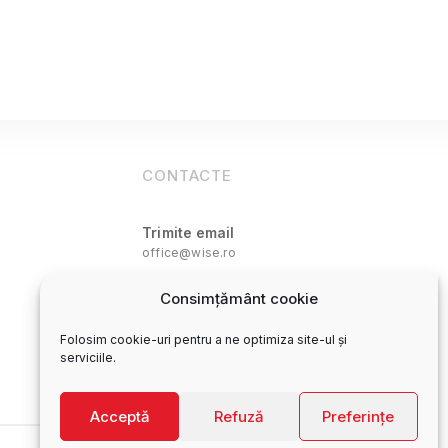
CONTACTE
Trimite email
office@wise.ro
Oficiul central
Consimțământ cookie
0250 772 747
Folosim cookie-uri pentru a ne optimiza site-ul și
serviciile.
Acceptă
Refuză
Preferințe