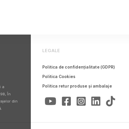
LEGALE
Politica de confidențialitate (GDPR)
Politica Cookies
Politica retur produse și ambalaje
i a
98, În
ajelor din
.