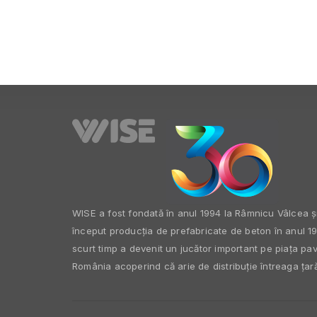
WISE a fost fondată în anul 1994 la Râmnicu Vâlcea ș
început producția de prefabricate de beton în anul 19
scurt timp a devenit un jucător important pe piața pav
România acoperind că arie de distribuție întreaga țară