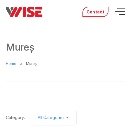
Contact
Acasă
Produse
Mureş
Servicii
Distribuitori
Portofoliu
Home
Mureş
Povestea noastră
Cariere
Category:
All Categories