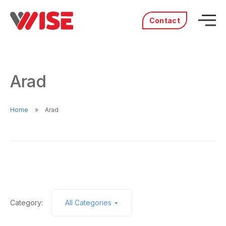
Contact
Acasă
Produse
Arad
Servicii
Distribuitori
Portofoliu
Home
Arad
Povestea noastră
Cariere
Category:
All Categories