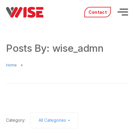
Contact
Acasă
Produse
Posts By: wise_admn
Servicii
Distribuitori
Portofoliu
Home
Povestea noastră
Cariere
Category:
All Categories