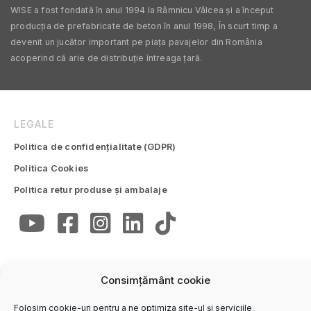
WISE a fost fondată în anul 1994 la Râmnicu Vâlcea și a început
producția de prefabricate de beton în anul 1998, În scurt timp a
devenit un jucător important pe piața pavajelor din România
acoperind că arie de distribuție întreaga țară.
LEGALE
Politica de confidențialitate (GDPR)
Politica Cookies
Politica retur produse și ambalaje
Consimțământ cookie
CONTACTE
Folosim cookie-uri pentru a ne optimiza site-ul și serviciile.
Trimite email